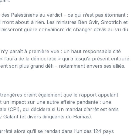
part.
des Palestiniens au verdict – ce qui n’est pas étonnant :
i n’ont abouti à rien. Les ministres Ben Gvir, Smotrich et
 laisseront guère convaincre de changer d’avis au vu du
l n’y paraît à première vue : un haut responsable cité
 « l’aura de la démocratie » qui a jusqu’à présent entouré
ésent son plus grand défi – notamment envers ses alliés.
s étrangères craint également que le rapport appelant
ait un impact sur une autre affaire pendante : une
ale (CPI), qui décidera si Un mandat d’arrêt est émis
 Galant (et divers dirigeants du Hamas).
rrêté alors qu’il se rendait dans l’un des 124 pays