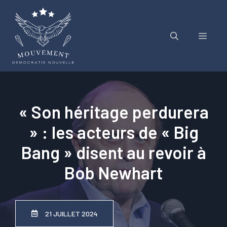
Aller
au
contenu
Menu
« Son héritage perdurera
» : les acteurs de « Big
Bang » disent au revoir à
Bob Newhart
21 JUILLET 2024