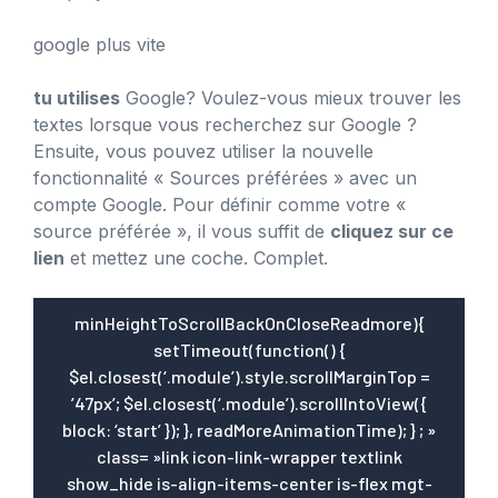
google plus vite
tu utilises
Google? Voulez-vous mieux trouver les
textes lorsque vous recherchez sur Google ?
Ensuite, vous pouvez utiliser la nouvelle
fonctionnalité « Sources préférées » avec un
compte Google. Pour définir comme votre «
source préférée », il vous suffit de
cliquez sur ce
lien
et mettez une coche. Complet.
minHeightToScrollBackOnCloseReadmore){
setTimeout(function() {
$el.closest(‘.module’).style.scrollMarginTop =
’47px’; $el.closest(‘.module’).scrollIntoView({
block: ‘start’ }); }, readMoreAnimationTime); } ; »
class= »link icon-link-wrapper textlink
show_hide is-align-items-center is-flex mgt-