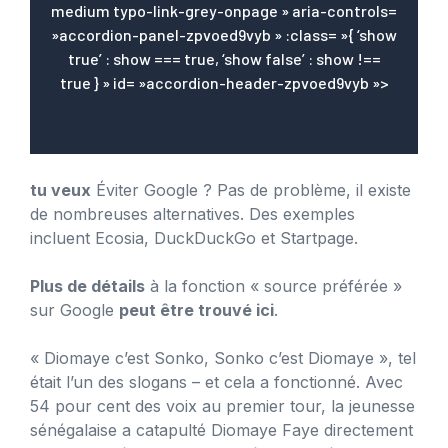
medium typo-link-grey-onpage » aria-controls=
»accordion-panel-zpvoed9vyb » :class= »{ ‘show
true’ : show === true, ‘show false’ : show !==
true } » id= »accordion-header-zpvoed9vyb »>
tu veux
Éviter Google ? Pas de problème, il existe
de nombreuses alternatives. Des exemples
incluent Ecosia, DuckDuckGo et Startpage.
Plus de détails
à la fonction « source préférée »
sur Google
peut être trouvé ici
.
« Diomaye c’est Sonko, Sonko c’est Diomaye », tel
était l’un des slogans – et cela a fonctionné. Avec
54 pour cent des voix au premier tour, la jeunesse
sénégalaise a catapulté Diomaye Faye directement