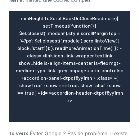
minHeightToScrollBackOnCloseReadmore){
setTimeout(function() {
$el.closest(‘.module’).style.scrollMarginTop =
’47px’; $el.closest(‘.module’).scrollIntoView({
block: ‘start’ }); }, readMoreAnimationTime); } ; »
class= »link icon-link-wrapper textlink
show_hide is-align-items-center is-flex mgt-
medium typo-link-grey-onpage » aria-controls=
»accordion-panel-dtpqf8yy1mn » :class= »{
‘show true’ : show === true, ‘show false’ : show
!== true } » id= »accordion-header-dtpqf8yy1mn
»>
tu veux
Éviter Google ? Pas de problème, il existe