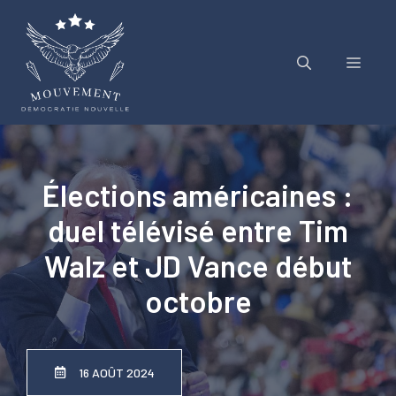
Aller
au
contenu
Menu
Élections américaines :
duel télévisé entre Tim
Walz et JD Vance début
octobre
16 AOÛT 2024