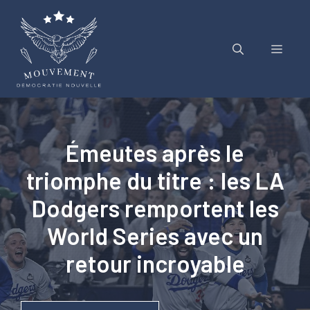
Aller
au
contenu
Menu
Émeutes après le
triomphe du titre : les LA
Dodgers remportent les
World Series avec un
retour incroyable