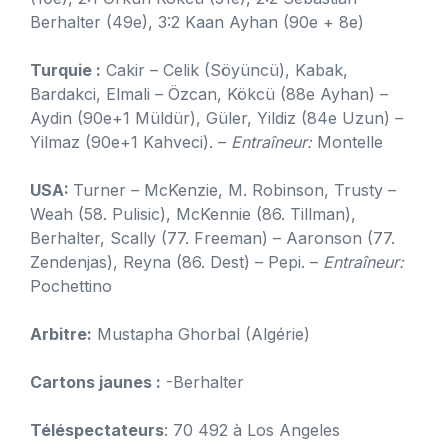
Berhalter (49e), 3:2 Kaan Ayhan (90e + 8e)
Turquie :
Cakir – Celik (Söyüncü), Kabak,
Bardakci, Elmali – Özcan, Kökcü (88e Ayhan) –
Aydin (90e+1 Müldür), Güler, Yildiz (84e Uzun) –
Yilmaz (90e+1 Kahveci). –
Entraîneur:
Montelle
USA:
Turner – McKenzie, M. Robinson, Trusty –
Weah (58. Pulisic), McKennie (86. Tillman),
Berhalter, Scally (77. Freeman) – Aaronson (77.
Zendenjas), Reyna (86. Dest) – Pepi. –
Entraîneur:
Pochettino
Arbitre:
Mustapha Ghorbal (Algérie)
Cartons jaunes :
-Berhalter
Téléspectateurs
: 70 492 à Los Angeles