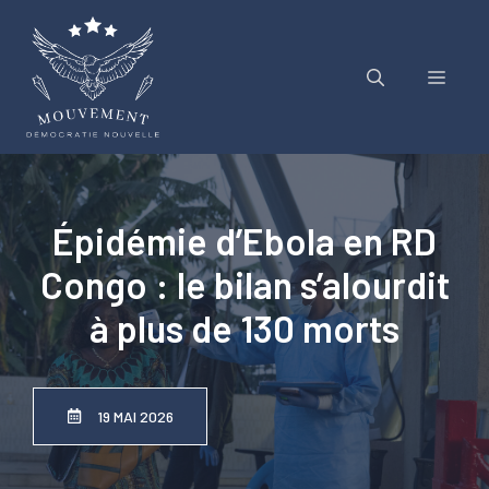
Aller
au
contenu
Menu
Épidémie d’Ebola en RD
Congo : le bilan s’alourdit
à plus de 130 morts
19 MAI 2026