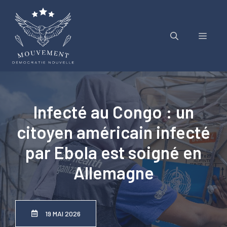
Aller
au
contenu
Menu
Infecté au Congo : un
citoyen américain infecté
par Ebola est soigné en
Allemagne
19 MAI 2026