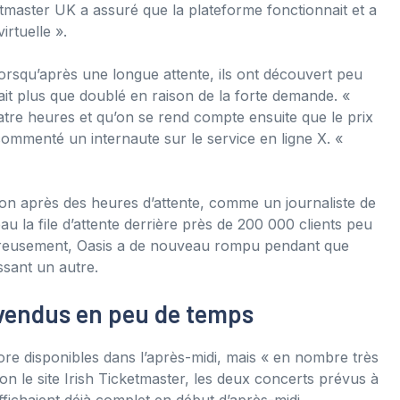
ketmaster UK a assuré que la plateforme fonctionnait et a
irtuelle ».
rsqu’après une longue attente, ils ont découvert peu
avait plus que doublé en raison de la forte demande. «
atre heures et qu’on se rend compte ensuite que le prix
a commenté un internaute sur le service en ligne X. «
ion après des heures d’attente, comme un journaliste de
u la file d’attente derrière près de 200 000 clients peu
lheureusement, Oasis a de nouveau rompu pendant que
ssant un autre.
 vendus en peu de temps
core disponibles dans l’après-midi, mais « en nombre très
lon le site Irish Ticketmaster, les deux concerts prévus à
ffichaient déjà complet en début d’après-midi.