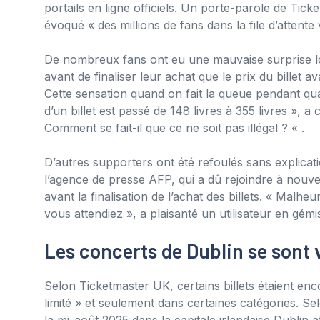
portails en ligne officiels. Un porte-parole de Tic
évoqué « des millions de fans dans la file d’attente v
De nombreux fans ont eu une mauvaise surprise lo
avant de finaliser leur achat que le prix du billet 
Cette sensation quand on fait la queue pendant qu
d’un billet est passé de 148 livres à 355 livres », 
Comment se fait-il que ce ne soit pas illégal ? « .
D’autres supporters ont été refoulés sans explicat
l’agence de presse AFP, qui a dû rejoindre à nouvea
avant la finalisation de l’achat des billets. « Ma
vous attendiez », a plaisanté un utilisateur en gémi
Les concerts de Dublin se sont
Selon Ticketmaster UK, certains billets étaient en
limité » et seulement dans certaines catégories. Se
la mi-août 2025 dans la capitale irlandaise Dublin a