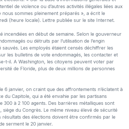
tiel de violence ou d’autres activités illégales liées aux
e nous sommes pleinement préparés », a écrit le
(heure locale). Lettre publiée sur le site Internet.
été incendiées en début de semaine. Selon le gouverneur
ndommagés ou détruits par l’utilisation de l’engin
té sauvés. Les employés étaient censés déchiffrer les
sur les bulletins de vote endommagés, les contacter et
se-t-il. A Washington, les citoyens peuvent voter par
iversité de Floride, plus de deux millions de personnes
le 6 janvier, on craint que des affrontements n’éclatent à
e du Capitole, qui a été envahie par les partisans
de 300 à 2 100 agents. Des barrières métalliques sont
e, siège du Congrès. Le même niveau élevé de sécurité
s résultats des élections doivent être confirmés par le
e serment le 20 janvier.