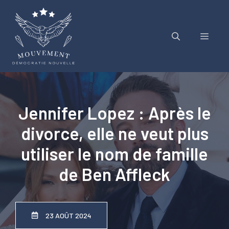
Aller
au
contenu
Menu
Jennifer Lopez : Après le
divorce, elle ne veut plus
utiliser le nom de famille
de Ben Affleck
23 AOÛT 2024