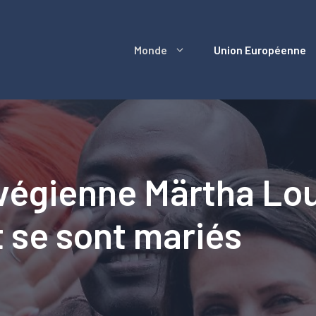
Monde
Union Européenne
végienne Märtha Lou
t se sont mariés