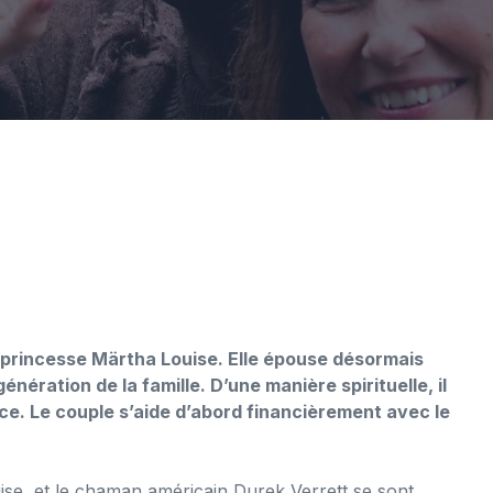
la princesse Märtha Louise. Elle épouse désormais
nération de la famille. D’une manière spirituelle, il
rce. Le couple s’aide d’abord financièrement avec le
uise, et le chaman américain Durek Verrett se sont