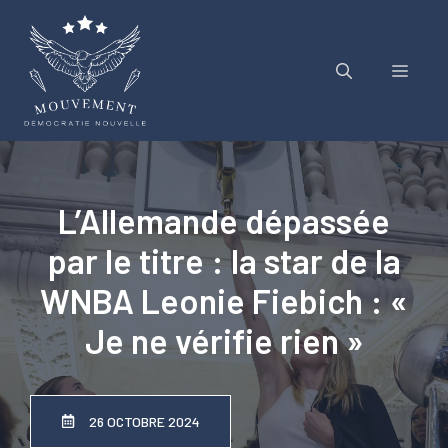
Aller
au
contenu
Menu
L’Allemande dépassée
par le titre : la star de la
WNBA Leonie Fiebich : «
Je ne vérifie rien »
26 OCTOBRE 2024