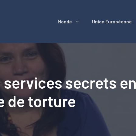
Monde
Union Européenne
 services secrets e
 de torture