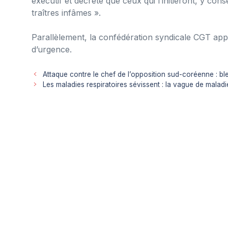
exécutif et décrète que ceux qui l’initieront, y con
traîtres infâmes ».
Parallèlement, la confédération syndicale CGT appe
d’urgence.
Attaque contre le chef de l’opposition sud-coréenne : 
Les maladies respiratoires sévissent : la vague de maladie