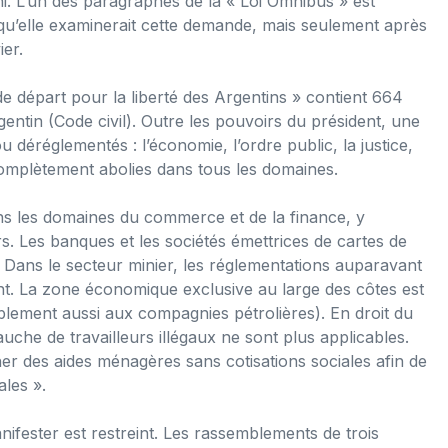
i. L’un des paragraphes de la « Loi Omnibus » est
é qu’elle examinerait cette demande, mais seulement après
ier.
de départ pour la liberté des Argentins » contient 664
entin (Code civil). Outre les pouvoirs du président, une
 déréglementés : l’économie, l’ordre public, la justice,
 complètement abolies dans tous les domaines.
s les domaines du commerce et de la finance, y
 Les banques et les sociétés émettrices de cartes de
s. Dans le secteur minier, les réglementations auparavant
t. La zone économique exclusive au large des côtes est
blement aussi aux compagnies pétrolières). En droit du
auche de travailleurs illégaux ne sont plus applicables.
r des aides ménagères sans cotisations sociales afin de
ales ».
anifester est restreint. Les rassemblements de trois