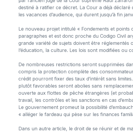
par l’ancien juge de la Cour suprême Raul Zaffaron
destiné à ratifier ce décret. La Cour a déjà déclar
les vacances d’audience, qui durent jusqu’à fin janv
Le nouveau projet intitulé « Fondements et points 
paragraphes et est donc proche du Codigo Civil arg
grande variété de sujets doivent être réglementés ou
l’éducation, la culture. Les lois sont modifiées ou
De nombreuses restrictions seront supprimées dan
compris la protection complète des consommateurs.
crédit pourront fixer des taux d’intérêt sans limite
plutôt favorables seront abolies sans remplacemen
ouverte aux flottes de pêche étrangères (et proba
travail, les contrôles et les sanctions en cas d’emb
Le gouvernement promeut la possibilité d’embauche
« alléger le fardeau qui pèse sur les finances famili
Dans un autre article, le droit de se réunir et de m