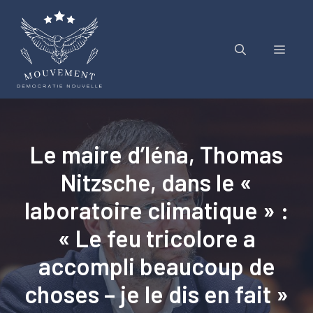
Aller
au
contenu
Menu
Le maire d’Iéna, Thomas
Nitzsche, dans le «
laboratoire climatique » :
« Le feu tricolore a
accompli beaucoup de
choses – je le dis en fait »