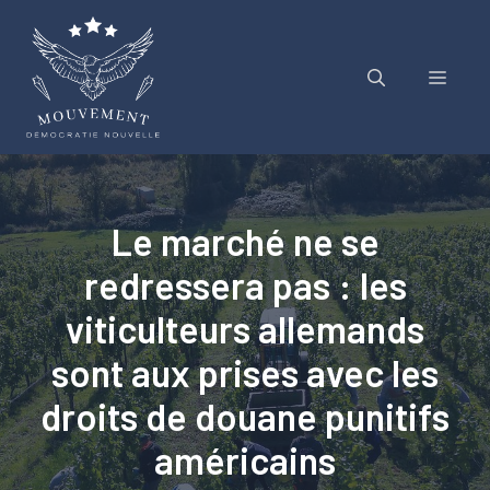
Aller
au
contenu
Menu
Le marché ne se
redressera pas : les
viticulteurs allemands
sont aux prises avec les
droits de douane punitifs
américains