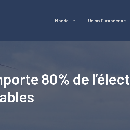
Monde
Union Européenne
orte 80% de l’électr
ables