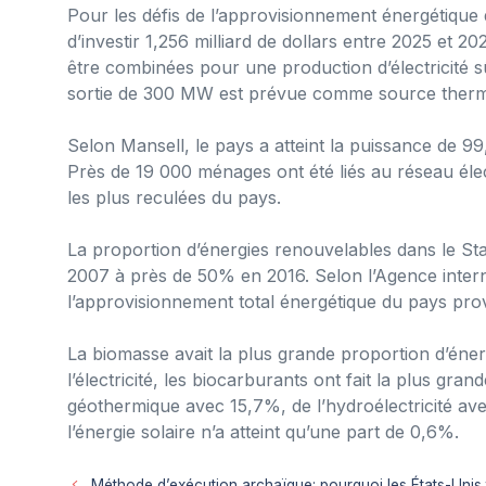
Pour les défis de l’approvisionnement énergétique
d’investir 1,256 milliard de dollars entre 2025 et 
être combinées pour une production d’électricité 
sortie de 300 MW est prévue comme source therm
Selon Mansell, le pays a atteint la puissance de 9
Près de 19 000 ménages ont été liés au réseau élec
les plus reculées du pays.
La proportion d’énergies renouvelables dans le St
2007 à près de 50% en 2016. Selon l’Agence intern
l’approvisionnement total énergétique du pays prov
La biomasse avait la plus grande proportion d’éne
l’électricité, les biocarburants ont fait la plus gra
géothermique avec 15,7%, de l’hydroélectricité av
l’énergie solaire n’a atteint qu’une part de 0,6%.
Méthode d’exécution archaïque: pourquoi les États-Unis t