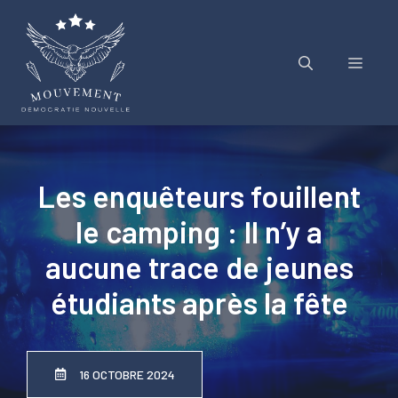
Aller
au
contenu
Menu
Les enquêteurs fouillent
le camping : Il n’y a
aucune trace de jeunes
étudiants après la fête
16 OCTOBRE 2024