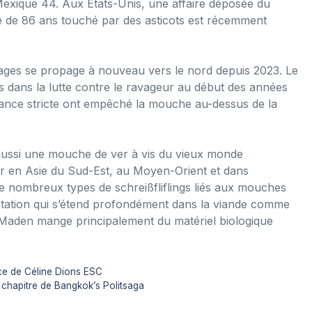
Mexique 44. Aux États-Unis, une affaire déposée du
e de 86 ans touché par des asticots est récemment
ages se propage à nouveau vers le nord depuis 2023. Le
 dans la lutte contre le ravageur au début des années
illance stricte ont empêché la mouche au-dessus de la
a aussi une mouche de ver à vis du vieux monde
lier en Asie du Sud-Est, au Moyen-Orient et dans
e de nombreux types de schreißfliflings liés aux mouches
station qui s’étend profondément dans la viande comme
-Maden mange principalement du matériel biologique
nce de Céline Dions ESC
chapitre de Bangkok’s Politsaga