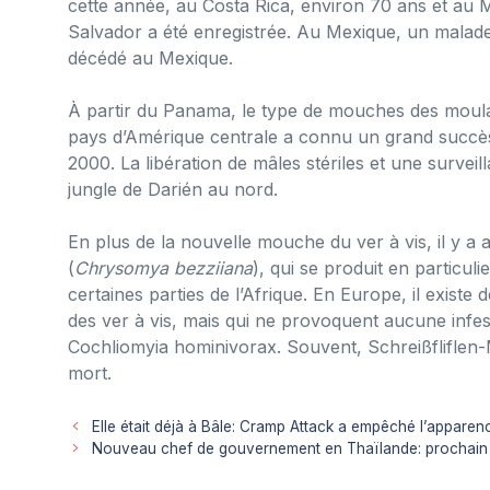
cette année, au Costa Rica, environ 70 ans et au 
Salvador a été enregistrée. Au Mexique, un malad
décédé au Mexique.
À partir du Panama, le type de mouches des moul
pays d’Amérique centrale a connu un grand succès
2000. La libération de mâles stériles et une surve
jungle de Darién au nord.
En plus de la nouvelle mouche du ver à vis, il y 
(
Chrysomya bezziiana
), qui se produit en particu
certaines parties de l’Afrique. En Europe, il exist
des ver à vis, mais qui ne provoquent aucune infe
Cochliomyia hominivorax. Souvent, Schreißfliflen
mort.
Elle était déjà à Bâle: Cramp Attack a empêché l’appare
Nouveau chef de gouvernement en Thaïlande: prochain 