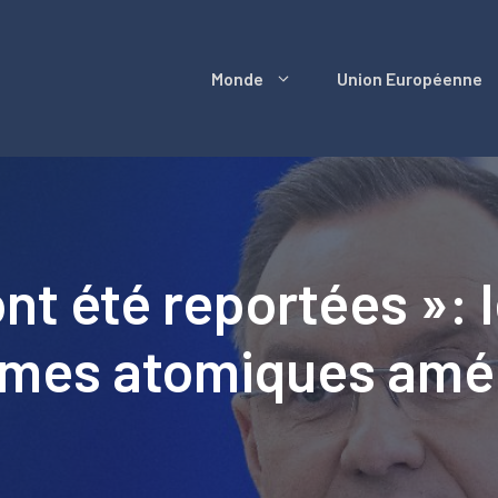
Monde
Union Européenne
ont été reportées »:
armes atomiques amé