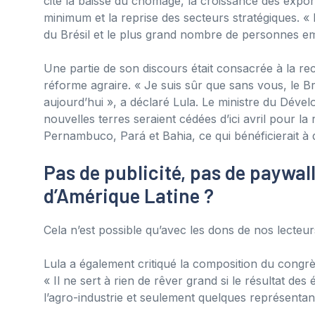
cité la baisse du chômage, la croissance des export
minimum et la reprise des secteurs stratégiques. «
du Brésil et le plus grand nombre de personnes emp
Une partie de son discours était consacrée à la r
réforme agraire. « Je suis sûr que sans vous, le B
aujourd’hui », a déclaré Lula. Le ministre du Déve
nouvelles terres seraient cédées d’ici avril pour 
Pernambuco, Pará et Bahia, ce qui bénéficierait à de
Pas de publicité, pas de paywall
d’Amérique Latine ?
Cela n’est possible qu’avec les dons de nos lecte
Lula a également critiqué la composition du congrè
« Il ne sert à rien de rêver grand si le résultat des
l’agro-industrie et seulement quelques représentants