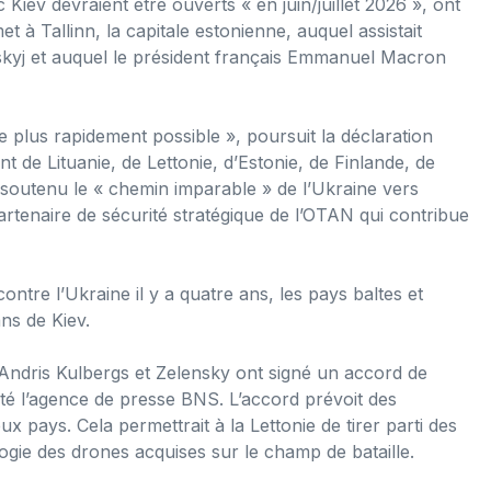
Kiev devraient être ouverts « en juin/juillet 2026 », ont
à Tallinn, la capitale estonienne, auquel assistait
skyj et auquel le président français Emmanuel Macron
le plus rapidement possible », poursuit la déclaration
de Lituanie, de Lettonie, d’Estonie, de Finlande, de
​soutenu le « chemin imparable » de l’Ukraine vers
artenaire de sécurité stratégique de l’OTAN qui contribue
ntre l’Ukraine il y a quatre ans, les pays baltes et
ns de Kiev.
 Andris Kulbergs et Zelensky ont signé un accord de
é l’agence de presse BNS. L’accord prévoit des
x pays. Cela permettrait à la Lettonie de tirer parti des
gie des drones acquises sur le champ de bataille.