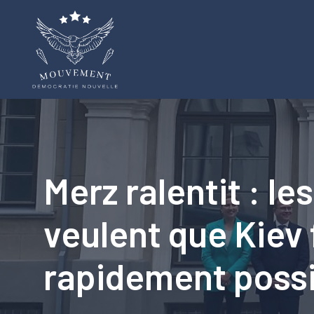
Aller
au
contenu
Merz ralentit : l
veulent que Kiev f
rapidement possi