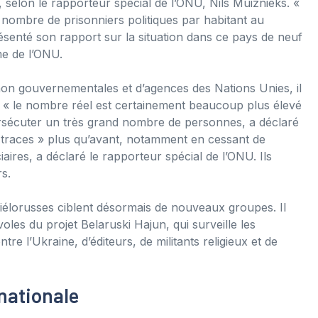
selon le rapporteur spécial de l’ONU, Nils Muiznieks. «
nombre de prisonniers politiques par habitant au
ésenté son rapport sur la situation dans ce pays de neuf
me de l’ONU.
non gouvernementales et d’agences des Nations Unies, il
is « le nombre réel est certainement beaucoup plus élevé
 persécuter un très grand nombre de personnes, a déclaré
s traces » plus qu’avant, notamment en cessant de
iaires, a déclaré le rapporteur spécial de l’ONU. Ils
s.
biélorusses ciblent désormais de nouveaux groupes. Il
oles du projet Belaruski Hajun, qui surveille les
 l’Ukraine, d’éditeurs, de militants religieux et de
nationale