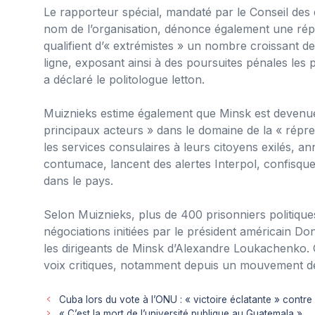
Le rapporteur spécial, mandaté par le Conseil des
nom de l’organisation, dénonce également une répre
qualifient d’« extrémistes » un nombre croissant 
ligne, exposant ainsi à des poursuites pénales les 
a déclaré le politologue letton.
Muiznieks estime également que Minsk est devenue 
principaux acteurs » dans le domaine de la « répres
les services consulaires à leurs citoyens exilés, a
contumace, lancent des alertes Interpol, confisque
dans le pays.
Selon Muiznieks, plus de 400 prisonniers politiques
négociations initiées par le président américain D
les dirigeants de Minsk d’Alexandre Loukachenko. 
voix critiques, notamment depuis un mouvement de
Cuba lors du vote à l’ONU : « victoire éclatante » contre 
« C’est la mort de l’université publique au Guatemala »