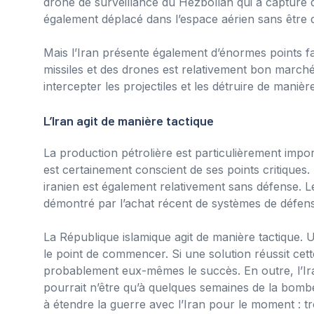
drone de surveillance du Hezbollah qui a capturé de
également déplacé dans l’espace aérien sans être d
Mais l’Iran présente également d’énormes points f
missiles et des drones est relativement bon marché 
intercepter les projectiles et les détruire de maniè
L’Iran agit de manière tactique
La production pétrolière est particulièrement import
est certainement conscient de ses points critiques.
iranien est également relativement sans défense. Le
démontré par l’achat récent de systèmes de défens
La République islamique agit de manière tactique. U
le point de commencer. Si une solution réussit cet
probablement eux-mêmes le succès. En outre, l’Ira
pourrait n’être qu’à quelques semaines de la bombe
à étendre la guerre avec l’Iran pour le moment : t