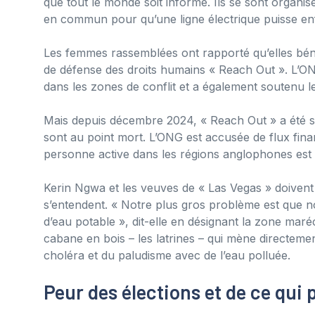
que tout le monde soit informé. Ils se sont organis
en commun pour qu’une ligne électrique puisse enfi
Les femmes rassemblées ont rapporté qu’elles bénéfi
de défense des droits humains « Reach Out ». L’O
dans les zones de conflit et a également soutenu l
Mais depuis décembre 2024, « Reach Out » a été su
sont au point mort. L’ONG est accusée de flux finan
personne active dans les régions anglophones es
Kerin Ngwa et les veuves de « Las Vegas » doiven
s’entendent. « Notre plus gros problème est que n
d’eau potable », dit-elle en désignant la zone ma
cabane en bois – les latrines – qui mène directem
choléra et du paludisme avec de l’eau polluée.
Peur des élections et de ce qui 