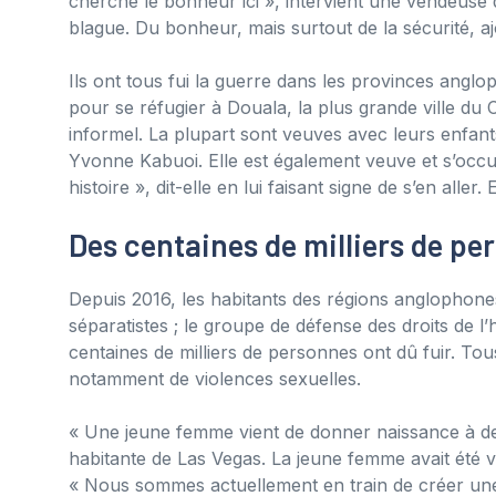
cherche le bonheur ici », intervient une vendeuse
blague. Du bonheur, mais surtout de la sécurité, 
Ils ont tous fui la guerre dans les provinces an
pour se réfugier à Douala, la plus grande ville d
informel. La plupart sont veuves avec leurs enfant
Yvonne Kabuoi. Elle est également veuve et s’occu
histoire », dit-elle en lui faisant signe de s’en aller
Des centaines de milliers de pe
Depuis 2016, les habitants des régions anglophones
séparatistes ; le groupe de défense des droits de
centaines de milliers de personnes ont dû fuir. To
notamment de violences sexuelles.
« Une jeune femme vient de donner naissance à 
habitante de Las Vegas. La jeune femme avait été v
« Nous sommes actuellement en train de créer un