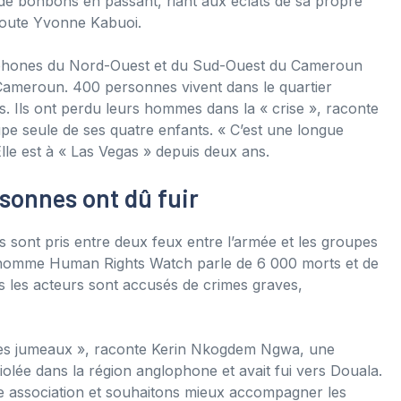
 de bonbons en passant, riant aux éclats de sa propre
ajoute Yvonne Kabuoi.
glophones du Nord-Ouest et du Sud-Ouest du Cameroun
u Cameroun. 400 personnes vivent dans le quartier
s. Ils ont perdu leurs hommes dans la « crise », raconte
pe seule de ses quatre enfants. « C’est une longue
. Elle est à « Las Vegas » depuis deux ans.
rsonnes ont dû fuir
 sont pris entre deux feux entre l’armée et les groupes
 l’homme Human Rights Watch parle de 6 000 morts et de
us les acteurs sont accusés de crimes graves,
des jumeaux », raconte Kerin Nkogdem Ngwa, une
iolée dans la région anglophone et avait fui vers Douala.
e association et souhaitons mieux accompagner les