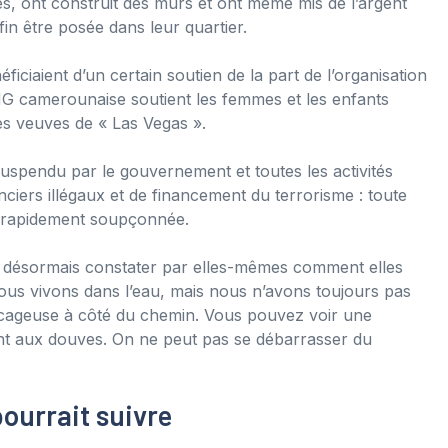
és, ont construit des murs et ont même mis de l’argent
n être posée dans leur quartier.
ciaient d’un certain soutien de la part de l’organisation
NG camerounaise soutient les femmes et les enfants
es veuves de « Las Vegas ».
spendu par le gouvernement et toutes les activités
ciers illégaux et de financement du terrorisme : toute
t rapidement soupçonnée.
t désormais constater par elles-mêmes comment elles
ous vivons dans l’eau, mais nous n’avons toujours pas
récageuse à côté du chemin. Vous pouvez voir une
ent aux douves. On ne peut pas se débarrasser du
pourrait suivre