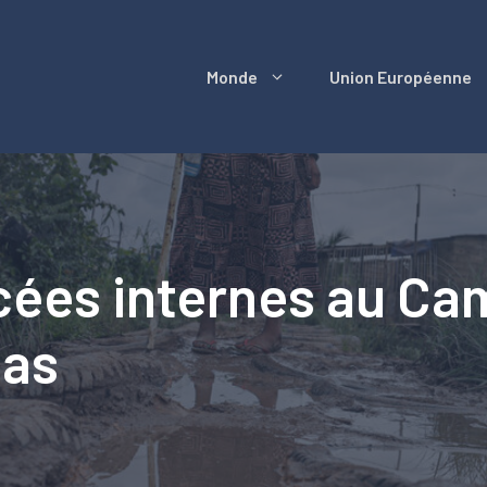
Monde
Union Européenne
ées internes au Cam
gas