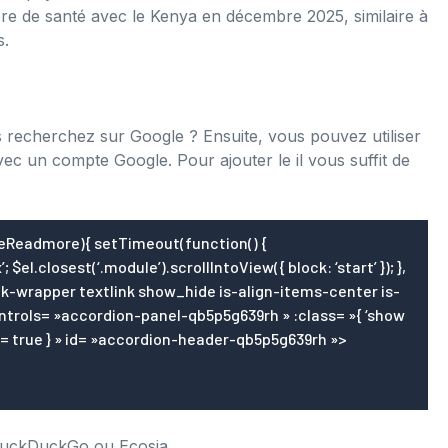
ère de santé avec le Kenya en décembre 2025, similaire à
s.
 recherchez sur Google ? Ensuite, vous pouvez utiliser
vec un compte Google. Pour ajouter le il vous suffit de
Readmore){ setTimeout(function() {
 $el.closest(‘.module’).scrollIntoView({ block: ‘start’ }); },
trols= »accordion-panel-qb5p5g639rh » :class= »{ ‘show
!== true } » id= »accordion-header-qb5p5g639rh »>
 DuckDuckGo ou Ecosia.