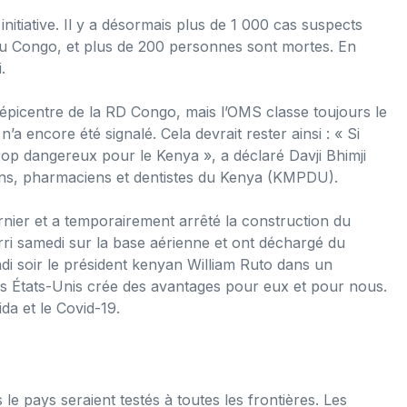
initiative. Il y a désormais plus de 1 000 cas suspects
du Congo, et plus de 200 personnes sont mortes. En
.
’épicentre de la RD Congo, mais l’OMS classe toujours le
 encore été signalé. Cela devrait rester ainsi : « Si
trop dangereux pour le Kenya », a déclaré Davji Bhimji
cins, pharmaciens et dentistes du Kenya (KMPDU).
ernier et a temporairement arrêté la construction du
rri samedi sur la base aérienne et ont déchargé du
ndi soir le président kenyan William Ruto dans un
es États-Unis crée des avantages pour eux et pour nous.
da et le Covid-19.
e pays seraient testés à toutes les frontières. Les