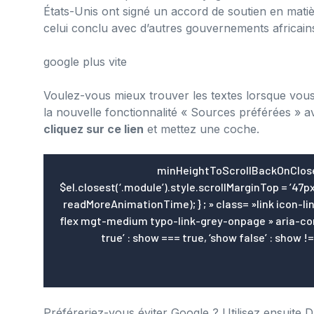
États-Unis ont signé un accord de soutien en mati
celui conclu avec d’autres gouvernements africain
google plus vite
Voulez-vous mieux trouver les textes lorsque vous
la nouvelle fonctionnalité « Sources préférées » a
cliquez sur ce lien
et mettez une coche.
minHeightToScrollBackOnClose
$el.closest(‘.module’).style.scrollMarginTop = ’47px’;
readMoreAnimationTime); } ; » class= »link icon-link-wrapper textlink show_hide is-align-items-center is-
flex mgt-medium typo-link-grey-onpage » aria-con
true’ : show === true, ‘show false’ : show 
Préféreriez-vous éviter Google ? Utilisez ensuite