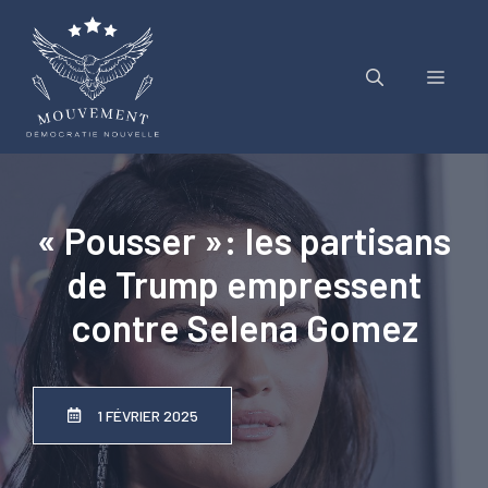
Aller
au
contenu
Menu
« Pousser »: les partisans
de Trump empressent
contre Selena Gomez
1 FÉVRIER 2025