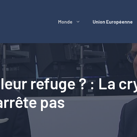
Monde
Union Européenne
aleur refuge ? : La cr
’arrête pas