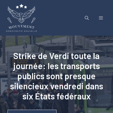
Aller
au
contenu
Menu
Strike de Verdi toute la
journée: les transports
publics sont presque
silencieux vendredi dans
six États fédéraux