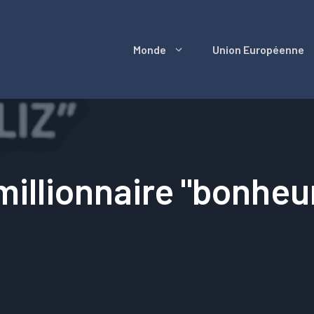
Monde
Union Européenne
millionnaire "bonheu