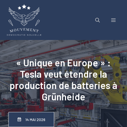
Aller
au
contenu
Menu
« Unique en Europe » :
Tesla veut étendre la
production de batteries à
Grünheide
14 MAI 2026