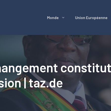
Monde
Union Européenne
hangement constitu
ion | taz.de