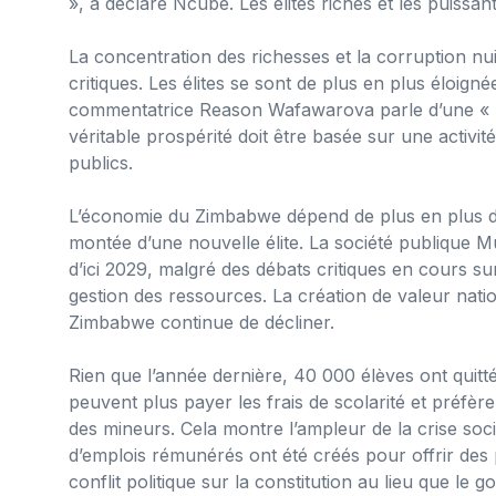
», a déclaré Ncube. Les élites riches et les puissant
La concentration des richesses et la corruption n
critiques. Les élites se sont de plus en plus éloigné
commentatrice Reason Wafawarova parle d’une « nou
véritable prospérité doit être basée sur une activi
publics.
L’économie du Zimbabwe dépend de plus en plus de l
montée d’une nouvelle élite. La société publique 
d’ici 2029, malgré des débats critiques en cours su
gestion des ressources. La création de valeur natio
Zimbabwe continue de décliner.
Rien que l’année dernière, 40 000 élèves ont quitt
peuvent plus payer les frais de scolarité et préfèr
des mineurs. Cela montre l’ampleur de la crise so
d’emplois rémunérés ont été créés pour offrir des p
conflit politique sur la constitution au lieu que 