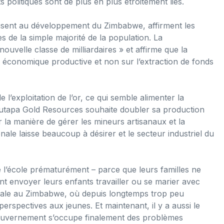
s politiques sont de plus en plus étroitement liés.
uisent au développement du Zimbabwe, affirment les
es de la simple majorité de la population. La
velle classe de milliardaires » et affirme que la
té économique productive et non sur l’extraction de fonds
’exploitation de l’or, ce qui semble alimenter la
Mutapa Gold Resources souhaite doubler sa production
r la manière de gérer les mineurs artisanaux et la
nale laisse beaucoup à désirer et le secteur industriel du
é l’école prématurément – parce que leurs familles ne
ent envoyer leurs enfants travailler ou se marier avec
ciale au Zimbabwe, où depuis longtemps trop peu
erspectives aux jeunes. Et maintenant, il y a aussi le
le gouvernement s’occupe finalement des problèmes