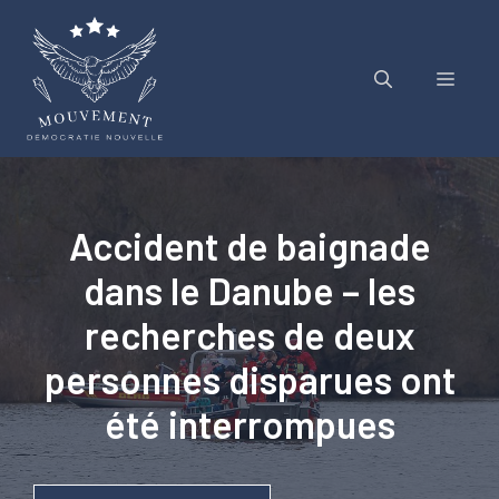
Aller
au
contenu
Menu
Accident de baignade
dans le Danube – les
recherches de deux
personnes disparues ont
été interrompues