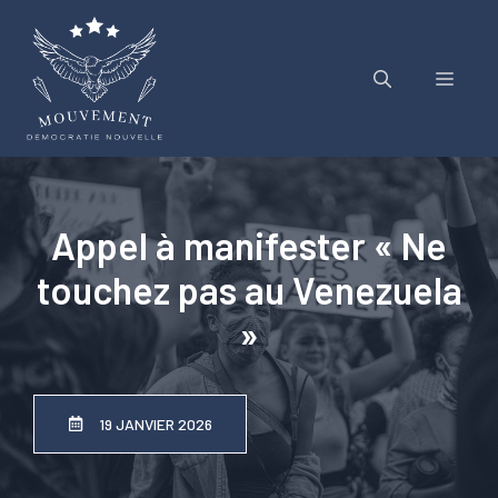
Aller
au
contenu
Menu
Appel à manifester « Ne
touchez pas au Venezuela
»
19 JANVIER 2026