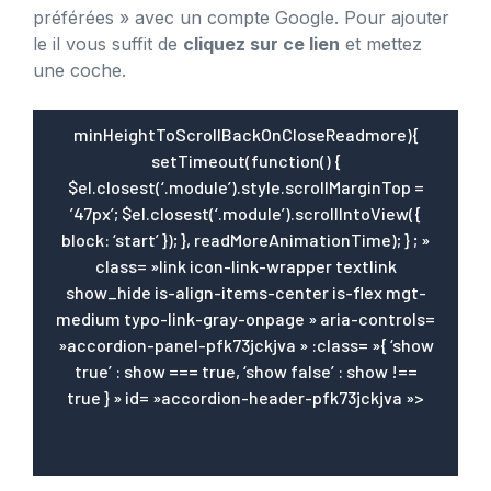
préférées » avec un compte Google. Pour ajouter
le il vous suffit de
cliquez sur ce lien
et mettez
une coche.
minHeightToScrollBackOnCloseReadmore){
setTimeout(function() {
$el.closest(‘.module’).style.scrollMarginTop =
’47px’; $el.closest(‘.module’).scrollIntoView({
block: ‘start’ }); }, readMoreAnimationTime); } ; »
class= »link icon-link-wrapper textlink
show_hide is-align-items-center is-flex mgt-
medium typo-link-gray-onpage » aria-controls=
»accordion-panel-pfk73jckjva » :class= »{ ‘show
true’ : show === true, ‘show false’ : show !==
true } » id= »accordion-header-pfk73jckjva »>