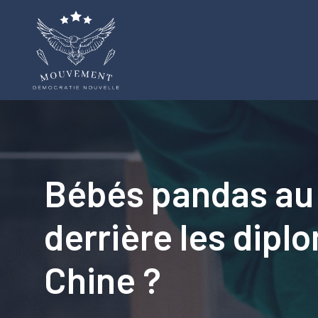
Aller
au
contenu
Bébés pandas au z
derrière les dipl
Chine ?