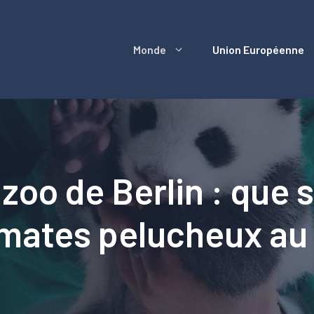
Monde
Union Européenne
oo de Berlin : que s
omates pelucheux au 