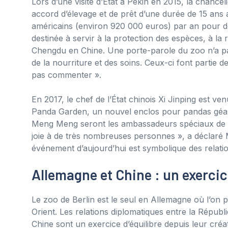
Lors d’une visite d’État à Pékin en 2015, la chancel
accord d’élevage et de prêt d’une durée de 15 ans a
américains (environ 920 000 euros) par an pour 
destinée à servir à la protection des espèces, à la
Chengdu en Chine. Une porte-parole du zoo n’a pa
de la nourriture et des soins. Ceux-ci font partie 
pas commenter ».
En 2017, le chef de l’État chinois Xi Jinping est v
Panda Garden, un nouvel enclos pour pandas géants
Meng Meng seront les ambassadeurs spéciaux de n
joie à de très nombreuses personnes », a déclaré
événement d’aujourd’hui est symbolique des relati
Allemagne et Chine : un exercic
Le zoo de Berlin est le seul en Allemagne où l’o
Orient. Les relations diplomatiques entre la Républ
Chine sont un exercice d’équilibre depuis leur créat