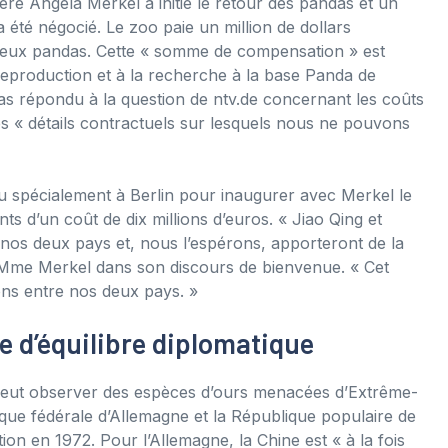
ière Angela Merkel a initié le retour des pandas et un
 été négocié. Le zoo paie un million de dollars
deux pandas. Cette « somme de compensation » est
 reproduction et à la recherche à la base Panda de
s répondu à la question de ntv.de concernant les coûts
des « détails contractuels sur lesquels nous ne pouvons
enu spécialement à Berlin pour inaugurer avec Merkel le
 d’un coût de dix millions d’euros. « Jiao Qing et
os deux pays et, nous l’espérons, apporteront de la
 Mme Merkel dans son discours de bienvenue. « Cet
ons entre nos deux pays. »
e d’équilibre diplomatique
n peut observer des espèces d’ours menacées d’Extrême-
ique fédérale d’Allemagne et la République populaire de
ion en 1972. Pour l’Allemagne, la Chine est « à la fois