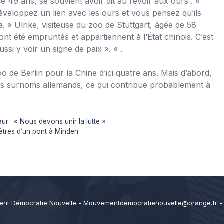
 49 ans, se souvient avoir dit au revoir aux ours : «
développez un lien avec les ours et vous pensez qu’ils
 » Ulrike, visiteuse du zoo de Stuttgart, âgée de 58
ont été empruntés et appartiennent à l’État chinois. C’est
ssi y voir un signe de paix ». « .
o de Berlin pour la Chine d’ici quatre ans. Mais d’abord,
es surnoms allemands, ce qui contribue probablement à
r : « Nous devons unir la lutte »
ètres d’un pont à Minden
nt Démocratie Nouvelle -
Mouvementdemocratienouvelle@orange.fr