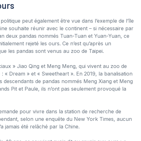
ours
 politique peut également être vue dans l’exemple de l’île
souhaite réunir avec le continent – ​​si nécessaire par
 Taïwan deux pandas nommés Tuan-Tuan et Yuan-Yuan, ce
initialement rejeté les ours. Ce n’est qu’après un
e les pandas sont venus au zoo de Taipei.
ciaux » Jiao Qing et Meng Meng, qui vivent au zoo de
 : « Dream » et « Sweetheart ». En 2019, la banalisation
, des descendants de pandas nommés Meng Xiang et Meng
ds Pit et Paule, ils n’ont pas seulement provoqué la
llemande pour vivre dans la station de recherche de
pendant, selon une enquête du New York Times, aucun
 jamais été relâché par la Chine.