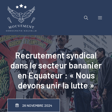
Aller
au
contenu
Menu
Recrutement syndical
dans le secteur bananier
en Équateur : « Nous
devons unir la lutte »
26 NOVEMBRE 2024