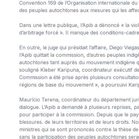
Convention 169 de l’Organisation internationale du t
des peuples autochtones aux mesures qui les affec
Dans une lettre publique, l’Apib a dénoncé « la viole
d’arbitrage forcé ». Il manque des conditions-cadr
En outre, le juge qui présidait l’affaire, Diego Vieg
l’Apib quittait la commission, d’autres peuples indi
autochtones tant auprès du mouvement indigène que 
souligné Kleber Karipuna, coordinateur exécutif de l
Commission a été prise après plusieurs consultatio
régions de base du mouvement », a poursuivi Kari
Maurício Terena, coordinateur du département jurid
dialogue. L’Apib a demandé à plusieurs reprises, par
pour participer à la commission. Depuis que le pays
blessures. de leurs territoires et de leurs droits.
ministres qui se sont prononcés contre la thèse 
sans la participation des peuples autochtones serait 