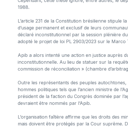
Cependant, cette thèse ignore, entre autres, le d
1988.
L’article 231 de la Constitution brésilienne stipule l
d’usage permanent et exclusif de leurs communauté
déclaré inconstitutionnel par la session plénière
adopté le projet de loi PL 2903/2023 sur le Marco
Apib a alors intenté une action en justice auprès d
inconstitutionnelle. Au lieu de statuer sur la requ
commission de réconciliation » (chambre d’arbitrag
Outre les représentants des peuples autochtones,
hommes politiques tels que l’ancien ministre de l’Ag
président de la faction du Congrès dominée par l’a
devraient être nommés par l’Apib.
L’organisation faîtière affirme que les droits des 
mais doivent être protégés par la Cour suprême. De