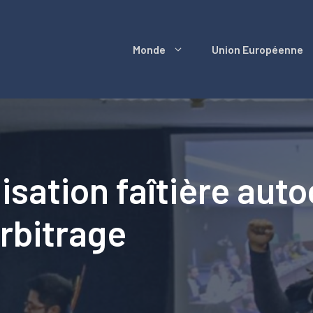
Monde
Union Européenne
isation faîtière aut
rbitrage