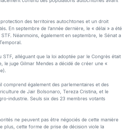
éplacement continu des populations autochtones avant
a protection des territoires autochtones et un droit
s. En septembre de l’année dernière, le « délai » a été
 du STF. Néanmoins, également en septembre, le Sénat a
 Temporal.
u STF, alléguant que la loi adoptée par le Congrès était
ête, le juge Gilmar Mendes a décidé de créer une «
e).
 il comprend également des parlementaires et des
riculture de Jair Bolsonaro, Tereza Cristina, et le
gro-industrie. Seuls six des 23 membres votants
minorités ne peuvent pas être négociés de cette manière
 plus, cette forme de prise de décision viole la