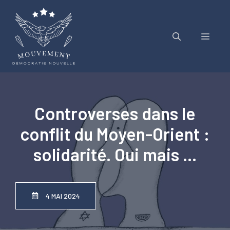
Aller
au
contenu
Menu
Controverses dans le
conflit du Moyen-Orient :
solidarité. Oui mais …
4 MAI 2024