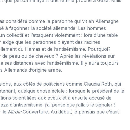
t que personne ayant une famille proche à Gaza. Mais
is pas considéré comme la personne qui vit en Allemagne
bué à façonner la société allemande. Les hommes
 collectif et l’attaquent violemment : lors d’une table
r exige que les personnes « ayant des racines
ellement du Hamas et de l’antisémitisme. Pourquoi?
 de peau ou de cheveux ? Après les révélations sur
 ses distances avec l’antisémitisme. Il y aura toujours
es Allemands d’origine arabe.
lsions, aux côtés de politiciens comme Claudia Roth, qui
ntenant, quelque chose éclate : lorsque le président de la
ions soient liées aux aveux et a ensuite accusé de
d’antisémitisme, j’ai pensé que j’allais le signaler !
r le
Miroir
-Couverture. Au début, je pensais que c’était