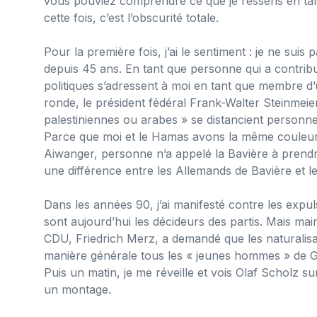
vous pouviez comprendre ce que je ressens en tan
cette fois, c’est l’obscurité totale.
Pour la première fois, j’ai le sentiment : je ne su
depuis 45 ans. En tant que personne qui a contri
politiques s’adressent à moi en tant que membre d’un
ronde, le président fédéral Frank-Walter Steinmeie
palestiniennes ou arabes » se distancient personn
Parce que moi et le Hamas avons la même couleur
Aiwanger, personne n’a appelé la Bavière à prendre
une différence entre les Allemands de Bavière et l
Dans les années 90, j’ai manifesté contre les expu
sont aujourd’hui les décideurs des partis. Mais mai
CDU, Friedrich Merz, a demandé que les naturalisat
manière générale tous les « jeunes hommes » de Gaza 
Puis un matin, je me réveille et vois Olaf Scholz su
un montage.