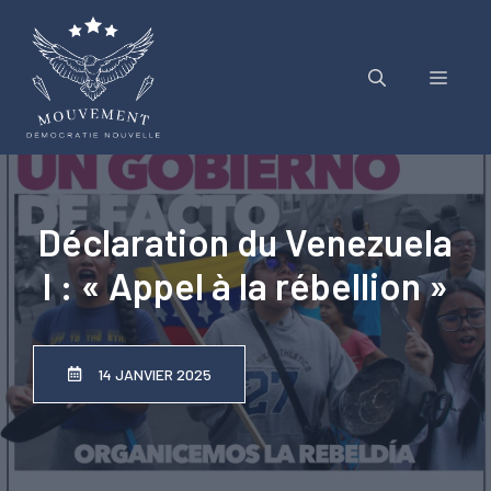
Aller
au
contenu
Menu
Déclaration du Venezuela
I : « Appel à la rébellion »
14 JANVIER 2025