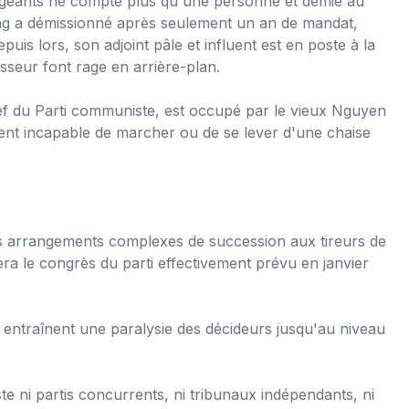
rigeants ne compte plus qu'une personne et demie au
ong a démissionné après seulement un an de mandat,
uis lors, son adjoint pâle et influent est en poste à la
cesseur font rage en arrière-plan.
hef du Parti communiste, est occupé par le vieux Nguyen
ent incapable de marcher ou de se lever d'une chaise
 les arrangements complexes de succession aux tireurs de
férera le congrès du parti effectivement prévu en janvier
 entraînent une paralysie des décideurs jusqu'au niveau
te ni partis concurrents, ni tribunaux indépendants, ni