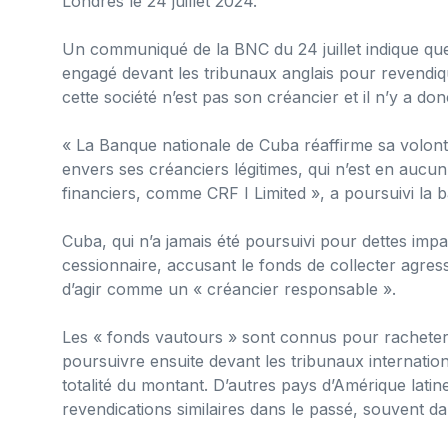
Londres le 24 juillet 2024.
Un communiqué de la BNC du 24 juillet indique qu
engagé devant les tribunaux anglais pour revendique
cette société n’est pas son créancier et il n’y a do
« La Banque nationale de Cuba réaffirme sa volonté
envers ses créanciers légitimes, qui n’est en aucun
financiers, comme CRF I Limited », a poursuivi la 
Cuba, qui n’a jamais été poursuivi pour dettes im
cessionnaire, accusant le fonds de collecter agres
d’agir comme un « créancier responsable ».
Les « fonds vautours » sont connus pour racheter
poursuivre ensuite devant les tribunaux internati
totalité du montant. D’autres pays d’Amérique lat
revendications similaires dans le passé, souvent dan