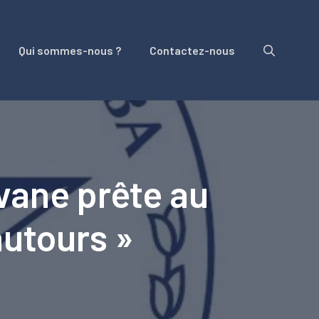
Qui sommes-nous ?
Contactez-nous
avane prête au
autours »