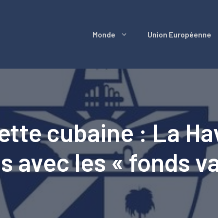
Monde
Union Européenne
dette cubaine : La H
s avec les « fonds v