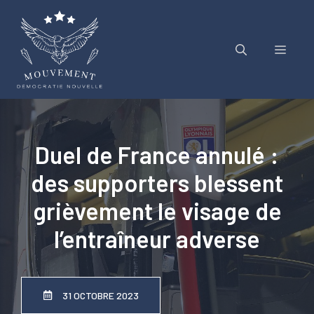
Aller
au
contenu
Menu
Duel de France annulé :
des supporters blessent
grièvement le visage de
l’entraîneur adverse
31 OCTOBRE 2023