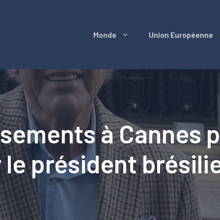
Monde
Union Européenne
sements à Cannes po
 le président brésili