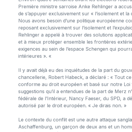
Première ministre sarroise Anke Rehlinger a accusé
de s’appuyer exclusivement sur « l’isolement et la
Nous avons besoin d’une politique européenne comm
reposant exclusivement sur l’isolement et l’expuls
Rehlinger a appelé à trouver des solutions applic
et à mieux protéger ensemble les frontières extéri
exigences au sein de l’espace Schengen qui pourrai
intérieures ». «
Il y avait déjà eu des inquiétudes de la part du go
chancellerie, Robert Habeck, a déclaré : « Tout ce q
conforme au droit européen et basé sur notre Loi
suggestions qu’il a entendues de la part de Merz n’
fédérale de l’Intérieur, Nancy Faeser, du SPD, a décl
autorisé par le droit européen. « Je dirais non. »
Le contexte du conflit est une autre attaque sang
Aschaffenburg, un garçon de deux ans et un homme