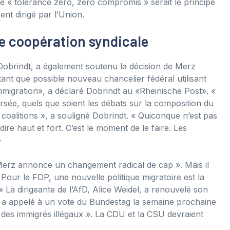
e « tolérance zéro, zéro compromis » serait le principe
ent dirigé par l’Union.
e coopération syndicale
Dobrindt, a également soutenu la décision de Merz
 tant que possible nouveau chancelier fédéral utilisant
mmigration», a déclaré Dobrindt au «Rheinische Post». «
rsée, quels que soient les débats sur la composition du
oalitions », a souligné Dobrindt. « Quiconque n’est pas
ire haut et fort. C’est le moment de le faire. Les
»
 Merz annonce un changement radical de cap ». Mais il
Pour le FDP, une nouvelle politique migratoire est la
 La dirigeante de l’AfD, Alice Weidel, a renouvelé son
lle a appelé à un vote du Bundestag la semaine prochaine
t des immigrés illégaux ». La CDU et la CSU devraient