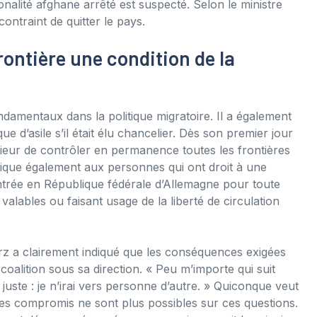
alité afghane arrêté est suspecté. Selon le ministre
ontraint de quitter le pays.
frontière une condition de la
damentaux dans la politique migratoire. Il a également
 d’asile s’il était élu chancelier. Dès son premier jour
érieur de contrôler en permanence toutes les frontières
pplique également aux personnes qui ont droit à une
’entrée en République fédérale d’Allemagne pour toute
lables ou faisant usage de la liberté de circulation
rz a clairement indiqué que les conséquences exigées
oalition sous sa direction. « Peu m’importe qui suit
 juste : je n’irai vers personne d’autre. » Quiconque veut
 Les compromis ne sont plus possibles sur ces questions.