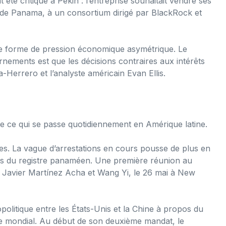
é critiqué à Pékin : l’entreprise souhaitait vendre ses
s de Panama, à un consortium dirigé par BlackRock et
e forme de pression économique asymétrique. Le
ements est que les décisions contraires aux intérêts
a-Herrero et l’analyste américain Evan Ellis.
 ce qui se passe quotidiennement en Amérique latine.
. La vague d’arrestations en cours pousse de plus en
res du registre panaméen. Une première réunion au
s Javier Martínez Acha et Wang Yi, le 26 mai à New
éopolitique entre les États-Unis et la Chine à propos du
ce mondial. Au début de son deuxième mandat, le