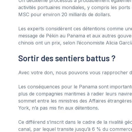
Un deuxième processus a probablement également ét
activités portuaires mondiales, y compris les port
MSC pour environ 20 milliards de dollars.
Les experts considèrent ces détentions comme un
message de Pékin au Panama et aux autres gouvern
chinois ont un prix, selon l’économiste Alicia Garcí
Sortir des sentiers battus ?
Avec votre don, nous pouvons vous rapprocher de
Les conséquences pour le Panama sont importantes
plus de compagnies maritimes à radier leurs navi
sommet entre les ministres des Affaires étrangère
York, n’a pas mis fin aux détentions.
Ce différend s’inscrit dans le cadre de la rivalité g
canal, par lequel transite jusqu’à 6 % du commer