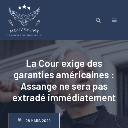
Aller
au
contenu
Menu
La Cour exige des
garanties américaines :
Assange ne sera pas
extradé immédiatement
28 MARS 2024